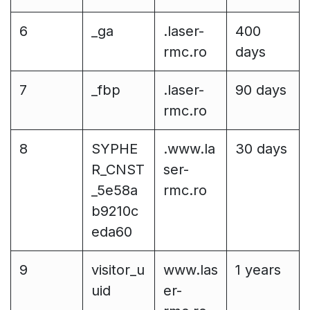
6
_ga
.laser-
400
rmc.ro
days
7
_fbp
.laser-
90 days
rmc.ro
8
SYPHE
.www.la
30 days
R_CNST
ser-
_5e58a
rmc.ro
b9210c
eda60
9
visitor_u
www.las
1 years
uid
er-