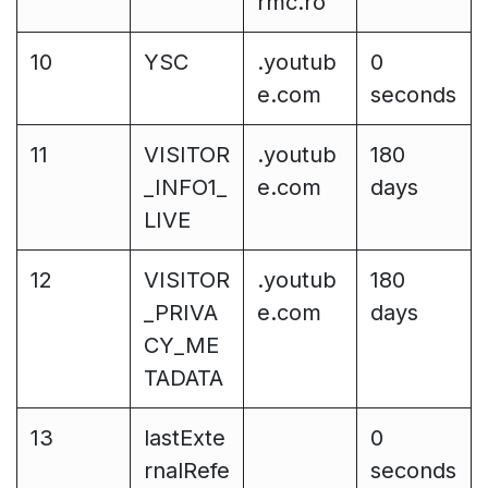
rmc.ro
10
YSC
.youtub
0
e.com
seconds
11
VISITOR
.youtub
180
_INFO1_
e.com
days
LIVE
12
VISITOR
.youtub
180
_PRIVA
e.com
days
CY_ME
TADATA
13
lastExte
0
rnalRefe
seconds