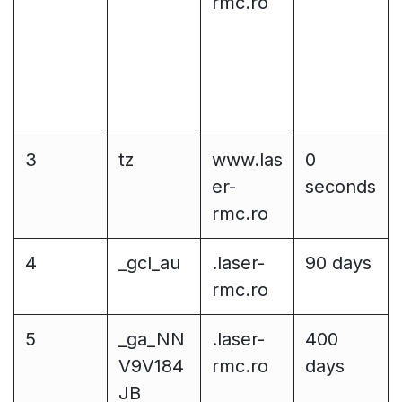
rmc.ro
3
tz
www.las
0
er-
seconds
rmc.ro
4
_gcl_au
.laser-
90 days
rmc.ro
5
_ga_NN
.laser-
400
V9V184
rmc.ro
days
JB