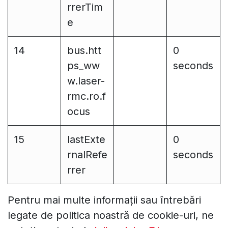
rrerTim
e
14
bus.htt
0
ps_ww
seconds
w.laser-
rmc.ro.f
ocus
15
lastExte
0
rnalRefe
seconds
rrer
Pentru mai multe informații sau întrebări
legate de politica noastră de cookie-uri, ne