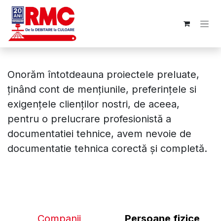
Sari la conținut
Onorăm întotdeauna proiectele preluate,
ținând cont de mențiunile, preferințele si
exigențele clienților nostri, de aceea,
pentru o prelucrare profesionistă a
documentatiei tehnice, avem nevoie de
documentatie tehnica corectă și completă.
Companii
Persoane fizice