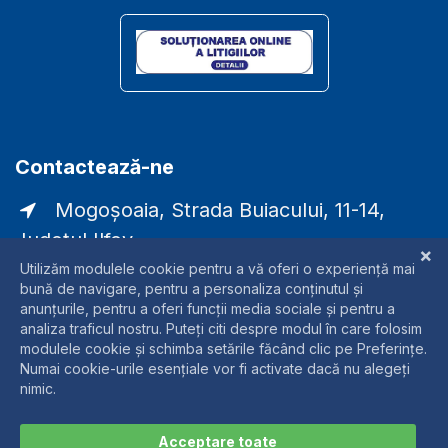
Contactează-ne
Mogoșoaia, Strada Buiacului, 11-14,
Județul Ilfov
comercial@laser-rmc.ro
0721338790