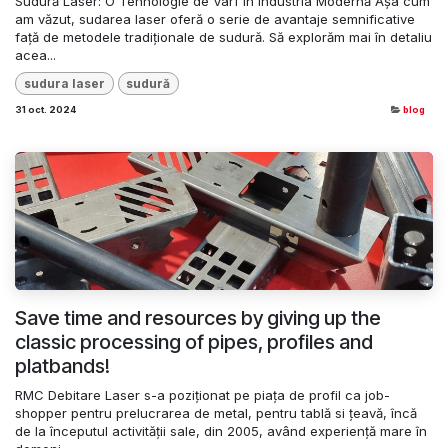
Sudură Laser: O Tehnologie de Vârf în Industria Modernă Așa cum
am văzut, sudarea laser oferă o serie de avantaje semnificative
față de metodele tradiționale de sudură. Să explorăm mai în detaliu
acea...
sudura laser
sudură
31 oct. 2024
blog
Save time and resources by giving up the
classic processing of pipes, profiles and
platbands!
RMC Debitare Laser s-a poziționat pe piața de profil ca job-
shopper pentru prelucrarea de metal, pentru tablă si țeavă, încă
de la începutul activității sale, din 2005, având experiență mare în