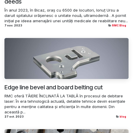
deeds
În anul 2023, în Bicaz, oraș cu 6500 de locuitori, Ionuț Ursu a
daruit spitalului orășenesc o unitate nouă, ultramodernă . A pornit
inițial pe ideea amenajării unei unități medicale de reabilitare neu...
7 nov. 2023
RMC Blog
Edge line bevel and board belting cut
RMC oferă TĂIERE ÎNCLINATĂ LA TABLĂ în procesul de debitare
laser: În era tehnologică actuală, detaliile tehnice devin esențiale
pentru a menține calitatea și eficiența în multe domenii. Din
această p...
27 oct. 2023
blog