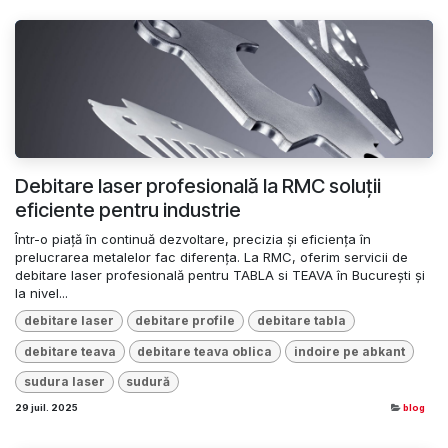
Debitare laser profesională la RMC soluții
eficiente pentru industrie
Într-o piață în continuă dezvoltare, precizia și eficiența în
prelucrarea metalelor fac diferența. La RMC, oferim servicii de
debitare laser profesională pentru TABLA si TEAVA în București și
la nivel...
debitare laser
debitare profile
debitare tabla
debitare teava
debitare teava oblica
indoire pe abkant
sudura laser
sudură
29 juil. 2025
blog