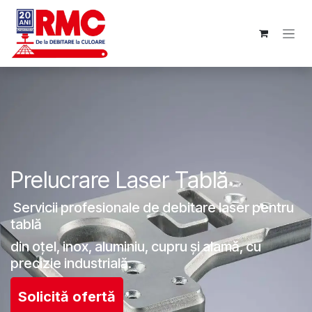
Sari la conținut
Prelucrare Laser Tabl​​ă
Servicii profesionale de debitare laser pentru
tablă
din oțel, inox, aluminiu, cupru și alamă, cu
precizie industrială.
Solicită ofertă