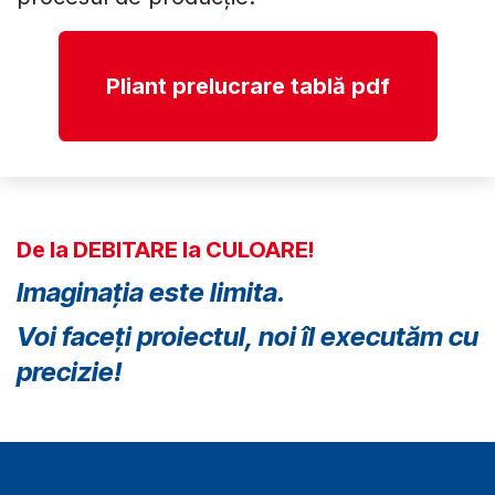
înclinate la tablă ( șanfren și zencuire) are
avantajul unor costuri mult îmbunătățite în
procesul de producție.
Pliant prelucrare tablă pdf
De la DEBITARE la CULOARE!
Imaginația este limita.
Voi faceți proiectul, noi îl executăm cu
precizie!