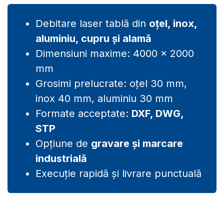
rapida a reperelor, mai ales cand acestea
fac parte dintr-un ansamblu.
Debitare laser tablă din
oțel, inox,
aluminiu, cupru și alamă
Dimensiuni maxime: 4000 × 2000
mm
Grosimi prelucrate: oțel 30 mm,
inox 40 mm, aluminiu 30 mm
Formate acceptate:
DXF, DWG,
STP
Opțiune de
gravare și marcare
industrială
Execuție rapidă și livrare punctuală