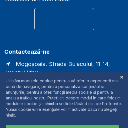
DEBITARE LASER, ÎNDOIRE pe ABKANT și
SUDURĂ, fiind activă pe piața prelucrării
metalelor din anul 2005.
Contactează-ne
Mogoșoaia, Strada Buiacului, 11-14,
Județul Ilfov
comercial@laser-rmc.ro
0721338790