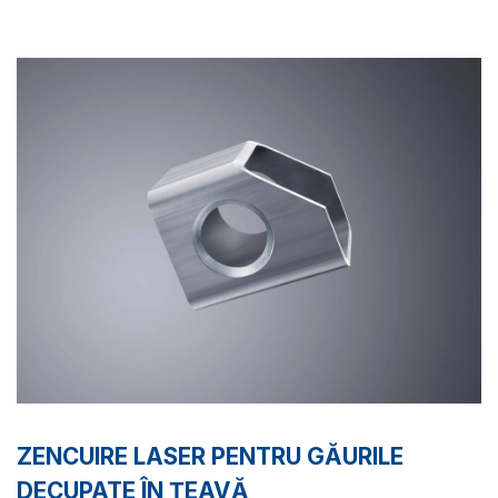
ZENCUIRE LASER PENTRU GĂURILE
DECUPATE ÎN ȚEAVĂ