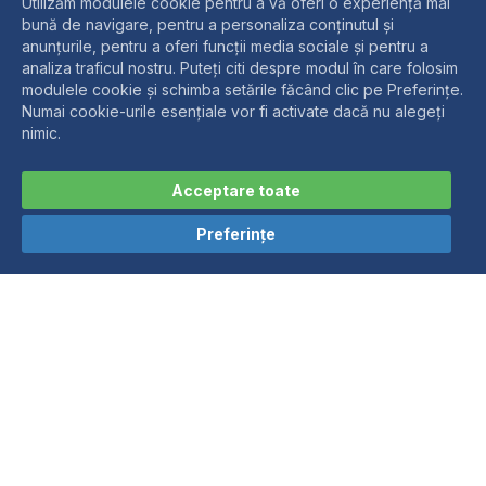
Contactați-ne
Despre noi
R.M.C. este o companie specializată pe
DEBITARE LASER, ÎNDOIRE pe ABKANT și
SUDURĂ, fiind activă pe piața prelucrării
metalelor din anul 2005.
Contactează-ne