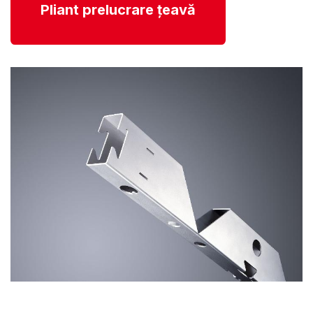
Pliant prelucrare țeavă