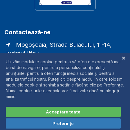
Contactează-ne
Mogoșoaia, Strada Buiacului, 11-14,
Județul Ilfov
comercial@laser-rmc.ro
0721338790
Drepturi de autor © Numele companiei
Dezvoltare web SEOffice.ro